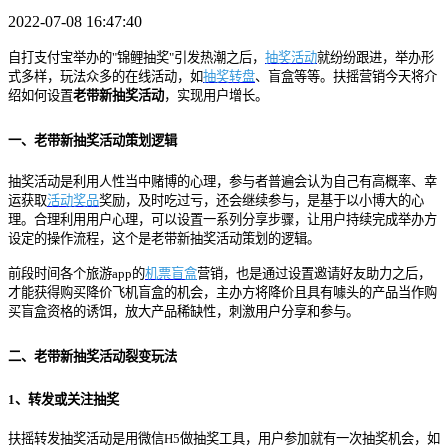
2022-07-08 16:47:40
自打支付宝举办的"锦鲤抽奖"引发热潮之后，
抽奖活动
就纷纷跟进，举办形
式多样，玩法众多的在线活动，如
抽奖转盘
、盲盒等等。扶摇营销今天将介
绍如何设置
老带新抽奖活动
，实现用户增长。
一、老带新抽奖活动策划逻辑
抽奖活动是利用人性当中赌博的心理，参与者普遍会认为自己有高概率、幸
运获取
活动奖品
奖励，及时吃过亏，还会继续参与，是基于以小博大的心
理。合理利用用户心理，可以设置一系列分享步骤，让用户持续完成举办方
设定的操作流程，这个是老带新抽奖活动策划的逻辑。
前段时间各个旅游app的
机票盲盒
营销，也是通过设置邀请好友助力之后，
才能获得购买降价飞机盲盒的机会，主办方将降价且具有噱头的产品当作购
买盲盒资格的诱饵，放大产品稀缺性，刺激用户分享和参与。
二、老带新抽奖活动裂变玩法
1、转发或关注抽奖
扶摇转发抽奖活动是用微信H5做抽奖工具，用户参加就有一次抽奖机会，如